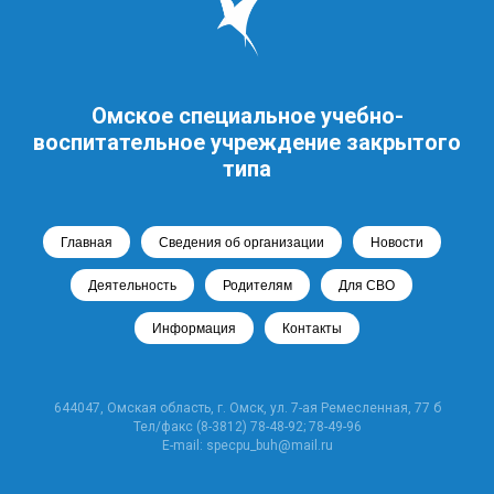
Омское специальное учебно-
воспитательное учреждение закрытого
типа
Главная
Сведения об организации
Новости
Деятельность
Родителям
Для СВО
Информация
Контакты
644047, Омская область, г. Омск, ул. 7-ая Ремесленная, 77 б
Тел/факс (8-3812) 78-48-92; 78-49-96
E-mail: specpu_buh@mail.ru