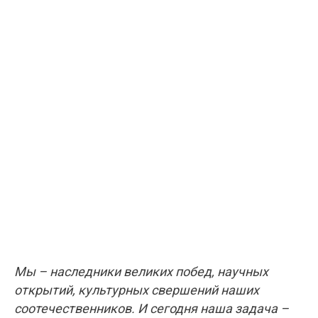
Мы – наследники великих побед, научных
открытий, культурных свершений наших
соотечественников. И сегодня наша задача –
передать эту гордость и любовь к Родине
подрастающему поколению. Именно в семье, в
школе, в детском саду, в колледже и вузе
закладываются те нравственные ориентиры,
которые делают человека достойным
гражданином.