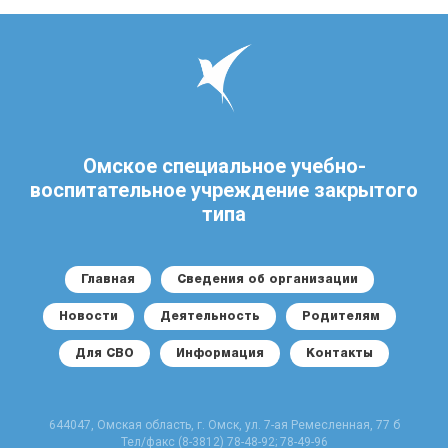
Омское специальное учебно-
воспитательное учреждение закрытого
типа
Главная
Сведения об организации
Новости
Деятельность
Родителям
Для СВО
Информация
Контакты
644047, Омская область, г. Омск, ул. 7-ая Ремесленная, 77 б
Тел/факс (8-3812) 78-48-92; 78-49-96
E-mail: specpu_buh@mail.ru
© Все права защищены - Омское СУВУ.