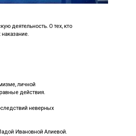
ую деятельность. О тех, кто
 наказание.
мизме, личной
правные действия.
оследствий неверных
Ладой Ивановной Алиевой.