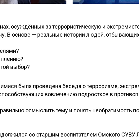
ах, осуждённых за террористическую и экстремистск
ну. В основе — реальные истории людей, отбывающих
телями?
туплению?
угой выбор?
мися была проведена беседа о терроризме, экстре
, способствующих вовлечению подростков в противо
равильно осмыслить тему и понять необратимость п
одолжился со старшим воспитателем Омского СУВУ 