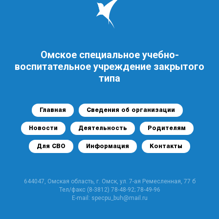
Омское специальное учебно-
воспитательное учреждение закрытого
типа
Главная
Сведения об организации
Новости
Деятельность
Родителям
Для СВО
Информация
Контакты
644047, Омская область, г. Омск, ул. 7-ая Ремесленная, 77 б
Тел/факс (8-3812) 78-48-92; 78-49-96
E-mail: specpu_buh@mail.ru