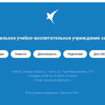
альное учебно-воспитательное учреждение з
ции
Новости
Деятельность
Родителям
Для СВ
644047, Омская область, г. Омск, ул. 7-ая Ремесленная, 77 б
Тел/факс (8-3812) 78-48-92; 78-49-96
E-mail: specpu_buh@mail.ru
© Все права защищены - Омское СУВУ.