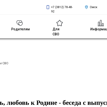
+7 (3812) 78-48-
Омск
92
Родителям
Для
Информа
СВО
ом СВО
ь, любовь к Родине - беседа с вып