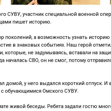
о СУВУ, участник специальной военной опера
щами пишет историю.
ор поколений, а возможность узнать историю 
стие в знаковых событиях. Наш герой отметил
, которые, не задумываясь, вставали на защи
гда началась СВО, он не смог, потому отправ
л домой, у него выдался короткий отпуск. И 
я с обучающимися Омского СУВУ.
ате живой беседы. Ребята задали гостю мног