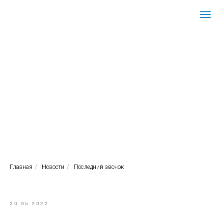
Омское СУВУ
Главная
/
Новости
/
Последний звонок
20.05.2022